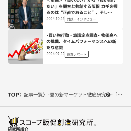
＜前編＞「買いたい」から「買い続け
たい」を顧客と共創する販促 カギを握
るのは“正直であること”、そし
て“未来のありたい姿を問い続けるこ
2024.10.25
対談・インタビュー
と”
-買い物行動・意識定点調査- 物価高へ
の挑戦、タイムパフォーマンスへの新
たな意識
2024.07.22
調査レポート
TOP
記事一覧
-夏の新マーケット徹底研究❷-「男
の日傘」から学ぶ未来！街の新しい
ライフスタイルとビジネスチャンス
研究所紹介